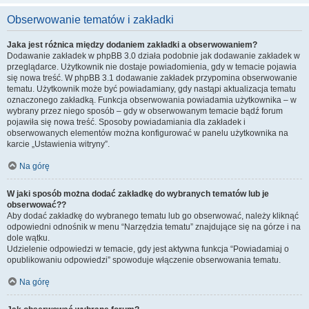
Obserwowanie tematów i zakładki
Jaka jest różnica między dodaniem zakładki a obserwowaniem?
Dodawanie zakładek w phpBB 3.0 działa podobnie jak dodawanie zakładek w
przeglądarce. Użytkownik nie dostaje powiadomienia, gdy w temacie pojawia
się nowa treść. W phpBB 3.1 dodawanie zakładek przypomina obserwowanie
tematu. Użytkownik może być powiadamiany, gdy nastąpi aktualizacja tematu
oznaczonego zakładką. Funkcja obserwowania powiadamia użytkownika – w
wybrany przez niego sposób – gdy w obserwowanym temacie bądź forum
pojawiła się nowa treść. Sposoby powiadamiania dla zakładek i
obserwowanych elementów można konfigurować w panelu użytkownika na
karcie „Ustawienia witryny”.
Na górę
W jaki sposób można dodać zakładkę do wybranych tematów lub je
obserwować??
Aby dodać zakładkę do wybranego tematu lub go obserwować, należy kliknąć
odpowiedni odnośnik w menu “Narzędzia tematu” znajdujące się na górze i na
dole wątku.
Udzielenie odpowiedzi w temacie, gdy jest aktywna funkcja “Powiadamiaj o
opublikowaniu odpowiedzi” spowoduje włączenie obserwowania tematu.
Na górę