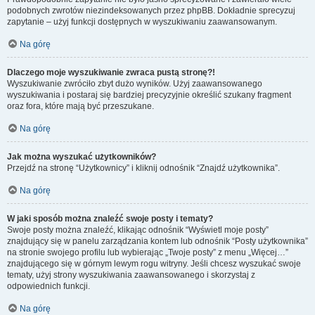
podobnych zwrotów niezindeksowanych przez phpBB. Dokładnie sprecyzuj
zapytanie – użyj funkcji dostępnych w wyszukiwaniu zaawansowanym.
Na górę
Dlaczego moje wyszukiwanie zwraca pustą stronę?!
Wyszukiwanie zwróciło zbyt dużo wyników. Użyj zaawansowanego
wyszukiwania i postaraj się bardziej precyzyjnie określić szukany fragment
oraz fora, które mają być przeszukane.
Na górę
Jak można wyszukać użytkowników?
Przejdź na stronę “Użytkownicy” i kliknij odnośnik “Znajdź użytkownika”.
Na górę
W jaki sposób można znaleźć swoje posty i tematy?
Swoje posty można znaleźć, klikając odnośnik “Wyświetl moje posty”
znajdujący się w panelu zarządzania kontem lub odnośnik “Posty użytkownika”
na stronie swojego profilu lub wybierając „Twoje posty” z menu „Więcej…”
znajdującego się w górnym lewym rogu witryny. Jeśli chcesz wyszukać swoje
tematy, użyj strony wyszukiwania zaawansowanego i skorzystaj z
odpowiednich funkcji.
Na górę