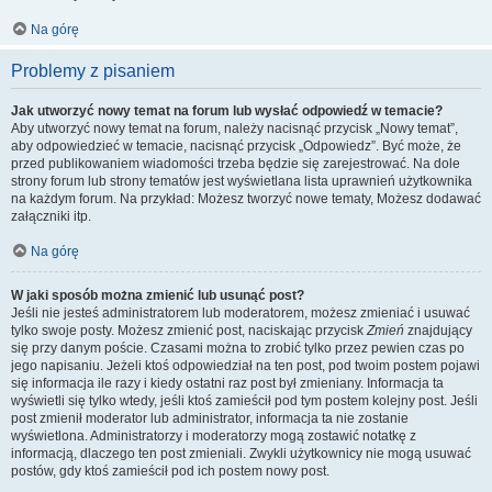
Na górę
Problemy z pisaniem
Jak utworzyć nowy temat na forum lub wysłać odpowiedź w temacie?
Aby utworzyć nowy temat na forum, należy nacisnąć przycisk „Nowy temat”,
aby odpowiedzieć w temacie, nacisnąć przycisk „Odpowiedz”. Być może, że
przed publikowaniem wiadomości trzeba będzie się zarejestrować. Na dole
strony forum lub strony tematów jest wyświetlana lista uprawnień użytkownika
na każdym forum. Na przykład: Możesz tworzyć nowe tematy, Możesz dodawać
załączniki itp.
Na górę
W jaki sposób można zmienić lub usunąć post?
Jeśli nie jesteś administratorem lub moderatorem, możesz zmieniać i usuwać
tylko swoje posty. Możesz zmienić post, naciskając przycisk
Zmień
znajdujący
się przy danym poście. Czasami można to zrobić tylko przez pewien czas po
jego napisaniu. Jeżeli ktoś odpowiedział na ten post, pod twoim postem pojawi
się informacja ile razy i kiedy ostatni raz post był zmieniany. Informacja ta
wyświetli się tylko wtedy, jeśli ktoś zamieścił pod tym postem kolejny post. Jeśli
post zmienił moderator lub administrator, informacja ta nie zostanie
wyświetlona. Administratorzy i moderatorzy mogą zostawić notatkę z
informacją, dlaczego ten post zmieniali. Zwykli użytkownicy nie mogą usuwać
postów, gdy ktoś zamieścił pod ich postem nowy post.