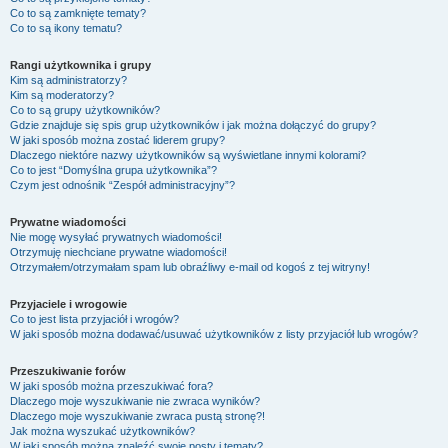
Co to są zamknięte tematy?
Co to są ikony tematu?
Rangi użytkownika i grupy
Kim są administratorzy?
Kim są moderatorzy?
Co to są grupy użytkowników?
Gdzie znajduje się spis grup użytkowników i jak można dołączyć do grupy?
W jaki sposób można zostać liderem grupy?
Dlaczego niektóre nazwy użytkowników są wyświetlane innymi kolorami?
Co to jest “Domyślna grupa użytkownika”?
Czym jest odnośnik “Zespół administracyjny”?
Prywatne wiadomości
Nie mogę wysyłać prywatnych wiadomości!
Otrzymuję niechciane prywatne wiadomości!
Otrzymałem/otrzymałam spam lub obraźliwy e-mail od kogoś z tej witryny!
Przyjaciele i wrogowie
Co to jest lista przyjaciół i wrogów?
W jaki sposób można dodawać/usuwać użytkowników z listy przyjaciół lub wrogów?
Przeszukiwanie forów
W jaki sposób można przeszukiwać fora?
Dlaczego moje wyszukiwanie nie zwraca wyników?
Dlaczego moje wyszukiwanie zwraca pustą stronę?!
Jak można wyszukać użytkowników?
W jaki sposób można znaleźć swoje posty i tematy?