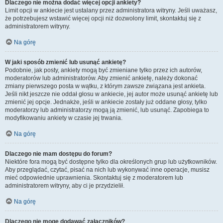
Dlaczego nie można dodać więcej opcji ankiety?
Limit opcji w ankiecie jest ustalany przez administratora witryny. Jeśli uważasz,
że potrzebujesz wstawić więcej opcji niż dozwolony limit, skontaktuj się z
administratorem witryny.
Na górę
W jaki sposób zmienić lub usunąć ankietę?
Podobnie, jak posty, ankiety mogą być zmieniane tylko przez ich autorów,
moderatorów lub administratorów. Aby zmienić ankietę, należy dokonać
zmiany pierwszego posta w wątku, z którym zawsze związana jest ankieta.
Jeśli nikt jeszcze nie oddał głosu w ankiecie, jej autor może usunąć ankietę lub
zmienić jej opcje. Jednakże, jeśli w ankiecie zostały już oddane głosy, tylko
moderatorzy lub administratorzy mogą ją zmienić, lub usunąć. Zapobiega to
modyfikowaniu ankiety w czasie jej trwania.
Na górę
Dlaczego nie mam dostępu do forum?
Niektóre fora mogą być dostępne tylko dla określonych grup lub użytkowników.
Aby przeglądać, czytać, pisać na nich lub wykonywać inne operacje, musisz
mieć odpowiednie uprawnienia. Skontaktuj się z moderatorem lub
administratorem witryny, aby ci je przydzielił.
Na górę
Dlaczego nie mogę dodawać załączników?