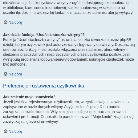
niezalecane, jeżeli korzystasz z witryny z ogólnie dostępnego komputera, np.
w bibliotece, kawiarence internetowej, sali komputerowej w szkole lub na
uczelni itp. Jeśli nie widzisz tej funkcji, oznacza to, że administrator ją wyłączył.
Na górę
Jak działa funkcja “Usuń ciasteczka witryny”?
Funkcja “Usuń ciasteczka witryny” usuwa ciasteczka utworzone przez phpBB
dzięki, którym użytkownik jest autoryzowany i logowany do witryny. Dostarczają
one również funkcję – jeśli została włączona przez administratora witryny –
śledzenia przeczytanych i nieprzeczytanych przez użytkownika postów. Jeśli
występują problemy z logowaniem/wylogowaniem, usunięcie ciasteczek może
być pomocne.
Na górę
Preferencje i ustawienia użytkownika
Jak zmienić moje ustawienia?
Jeżeli jesteś zarejestrowanym użytkownikiem, wszystkie twoje ustawienia są
zapisywane w bazie danych witryny. Aby je zmienić, przejdź do panelu
zarządzania swoim kontem. W tym miejscu możesz dokonać zmian swoich
ustawień i preferencji. Odnośnik do panelu o nazwie “Moje konto” znajduje się
zazwyczaj na górze stron witryny.
Na górę