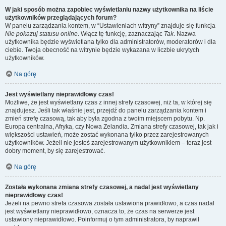
W jaki sposób można zapobiec wyświetlaniu nazwy użytkownika na liście
użytkowników przeglądających forum?
W panelu zarządzania kontem, w “Ustawieniach witryny” znajduje się funkcja
Nie pokazuj statusu online
. Włącz tę funkcję, zaznaczając
Tak
. Nazwa
użytkownika będzie wyświetlana tylko dla administratorów, moderatorów i dla
ciebie. Twoja obecność na witrynie będzie wykazana w liczbie ukrytych
użytkowników.
Na górę
Jest wyświetlany nieprawidłowy czas!
Możliwe, że jest wyświetlany czas z innej strefy czasowej, niż ta, w której się
znajdujesz. Jeśli tak właśnie jest, przejdź do panelu zarządzania kontem i
zmień strefę czasową, tak aby była zgodna z twoim miejscem pobytu. Np.
Europa centralna, Afryka, czy Nowa Zelandia. Zmiana strefy czasowej, tak jak i
większości ustawień, może zostać wykonana tylko przez zarejestrowanych
użytkowników. Jeżeli nie jesteś zarejestrowanym użytkownikiem – teraz jest
dobry moment, by się zarejestrować.
Na górę
Została wykonana zmiana strefy czasowej, a nadal jest wyświetlany
nieprawidłowy czas!
Jeżeli na pewno strefa czasowa została ustawiona prawidłowo, a czas nadal
jest wyświetlany nieprawidłowo, oznacza to, że czas na serwerze jest
ustawiony nieprawidłowo. Poinformuj o tym administratora, by naprawił