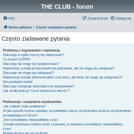
THE CLUB - forum
FAQ
Zarejestruj się
Zaloguj się
Strona główna
Często zadawane pytania
Często zadawane pytania
Problemy z logowaniem i rejestracją
Dlaczego w ogóle muszę się rejestrować?
Co to jest COPPA?
Dlaczego nie mogę się zarejestrować?
Rejestracja została przeprowadzona poprawnie, ale nie mogę się zalogować!
Dlaczego nie mogę się zalogować?
Rejestracja została dokonana jakiś czas temu, ale teraz nie mogę się zalogować?!
Nie pamiętam hasła!
Dlaczego następuje automatyczne wylogowanie?
Jak działa funkcja “Usuń ciasteczka witryny”?
Preferencje i ustawienia użytkownika
Jak zmienić moje ustawienia?
W jaki sposób można zapobiec wyświetlaniu nazwy użytkownika na liście użytkowników
przeglądających forum?
Jest wyświetlany nieprawidłowy czas!
Została wykonana zmiana strefy czasowej, a nadal jest wyświetlany nieprawidłowy
czas!
Mojego języka nie ma na liście!