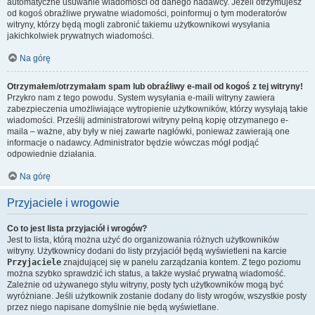
automatyczne usuwanie wiadomości od danego nadawcy. Jeżeli otrzymujesz
od kogoś obraźliwe prywatne wiadomości, poinformuj o tym moderatorów
witryny, którzy będą mogli zabronić takiemu użytkownikowi wysyłania
jakichkolwiek prywatnych wiadomości.
Na górę
Otrzymałem/otrzymałam spam lub obraźliwy e-mail od kogoś z tej witryny!
Przykro nam z tego powodu. System wysyłania e-maili witryny zawiera
zabezpieczenia umożliwiające wytropienie użytkowników, którzy wysyłają takie
wiadomości. Prześlij administratorowi witryny pełną kopię otrzymanego e-
maila – ważne, aby były w niej zawarte nagłówki, ponieważ zawierają one
informacje o nadawcy. Administrator będzie wówczas mógł podjąć
odpowiednie działania.
Na górę
Przyjaciele i wrogowie
Co to jest lista przyjaciół i wrogów?
Jest to lista, którą można użyć do organizowania różnych użytkowników
witryny. Użytkownicy dodani do listy przyjaciół będą wyświetleni na karcie
Przyjaciele
znajdującej się w panelu zarządzania kontem. Z tego poziomu
można szybko sprawdzić ich status, a także wysłać prywatną wiadomość.
Zależnie od używanego stylu witryny, posty tych użytkowników mogą być
wyróżniane. Jeśli użytkownik zostanie dodany do listy wrogów, wszystkie posty
przez niego napisane domyślnie nie będą wyświetlane.