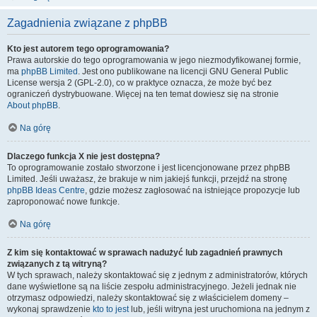
Zagadnienia związane z phpBB
Kto jest autorem tego oprogramowania?
Prawa autorskie do tego oprogramowania w jego niezmodyfikowanej formie,
ma
phpBB Limited
. Jest ono publikowane na licencji GNU General Public
License wersja 2 (GPL-2.0), co w praktyce oznacza, że może być bez
ograniczeń dystrybuowane. Więcej na ten temat dowiesz się na stronie
About phpBB
.
Na górę
Dlaczego funkcja X nie jest dostępna?
To oprogramowanie zostało stworzone i jest licencjonowane przez phpBB
Limited. Jeśli uważasz, że brakuje w nim jakiejś funkcji, przejdź na stronę
phpBB Ideas Centre
, gdzie możesz zagłosować na istniejące propozycje lub
zaproponować nowe funkcje.
Na górę
Z kim się kontaktować w sprawach nadużyć lub zagadnień prawnych
związanych z tą witryną?
W tych sprawach, należy skontaktować się z jednym z administratorów, których
dane wyświetlone są na liście zespołu administracyjnego. Jeżeli jednak nie
otrzymasz odpowiedzi, należy skontaktować się z właścicielem domeny –
wykonaj sprawdzenie
kto to jest
lub, jeśli witryna jest uruchomiona na jednym z