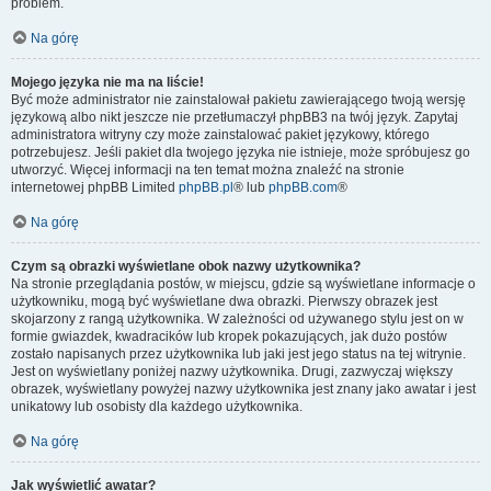
problem.
Na górę
Mojego języka nie ma na liście!
Być może administrator nie zainstalował pakietu zawierającego twoją wersję
językową albo nikt jeszcze nie przetłumaczył phpBB3 na twój język. Zapytaj
administratora witryny czy może zainstalować pakiet językowy, którego
potrzebujesz. Jeśli pakiet dla twojego języka nie istnieje, może spróbujesz go
utworzyć. Więcej informacji na ten temat można znaleźć na stronie
internetowej phpBB Limited
phpBB.pl
® lub
phpBB.com
®
Na górę
Czym są obrazki wyświetlane obok nazwy użytkownika?
Na stronie przeglądania postów, w miejscu, gdzie są wyświetlane informacje o
użytkowniku, mogą być wyświetlane dwa obrazki. Pierwszy obrazek jest
skojarzony z rangą użytkownika. W zależności od używanego stylu jest on w
formie gwiazdek, kwadracików lub kropek pokazujących, jak dużo postów
zostało napisanych przez użytkownika lub jaki jest jego status na tej witrynie.
Jest on wyświetlany poniżej nazwy użytkownika. Drugi, zazwyczaj większy
obrazek, wyświetlany powyżej nazwy użytkownika jest znany jako awatar i jest
unikatowy lub osobisty dla każdego użytkownika.
Na górę
Jak wyświetlić awatar?