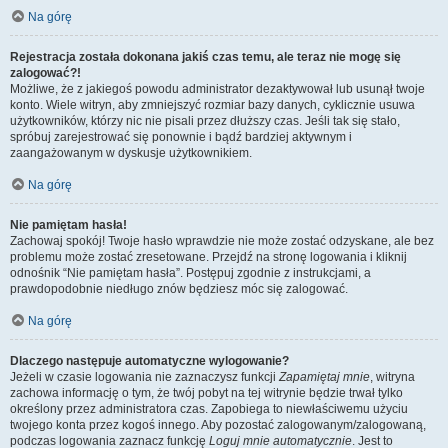
Na górę
Rejestracja została dokonana jakiś czas temu, ale teraz nie mogę się
zalogować?!
Możliwe, że z jakiegoś powodu administrator dezaktywował lub usunął twoje
konto. Wiele witryn, aby zmniejszyć rozmiar bazy danych, cyklicznie usuwa
użytkowników, którzy nic nie pisali przez dłuższy czas. Jeśli tak się stało,
spróbuj zarejestrować się ponownie i bądź bardziej aktywnym i
zaangażowanym w dyskusje użytkownikiem.
Na górę
Nie pamiętam hasła!
Zachowaj spokój! Twoje hasło wprawdzie nie może zostać odzyskane, ale bez
problemu może zostać zresetowane. Przejdź na stronę logowania i kliknij
odnośnik “Nie pamiętam hasła”. Postępuj zgodnie z instrukcjami, a
prawdopodobnie niedługo znów będziesz móc się zalogować.
Na górę
Dlaczego następuje automatyczne wylogowanie?
Jeżeli w czasie logowania nie zaznaczysz funkcji
Zapamiętaj mnie
, witryna
zachowa informację o tym, że twój pobyt na tej witrynie będzie trwał tylko
określony przez administratora czas. Zapobiega to niewłaściwemu użyciu
twojego konta przez kogoś innego. Aby pozostać zalogowanym/zalogowaną,
podczas logowania zaznacz funkcję
Loguj mnie automatycznie
. Jest to