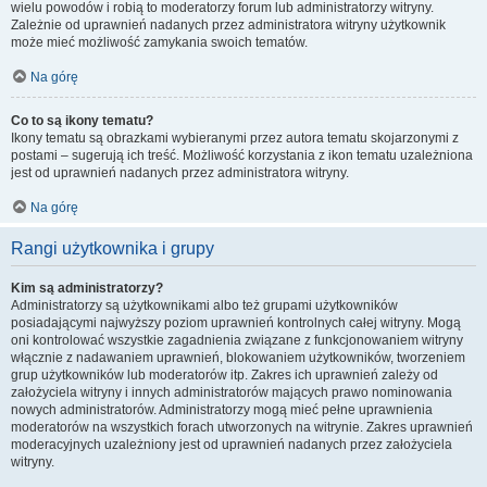
wielu powodów i robią to moderatorzy forum lub administratorzy witryny.
Zależnie od uprawnień nadanych przez administratora witryny użytkownik
może mieć możliwość zamykania swoich tematów.
Na górę
Co to są ikony tematu?
Ikony tematu są obrazkami wybieranymi przez autora tematu skojarzonymi z
postami – sugerują ich treść. Możliwość korzystania z ikon tematu uzależniona
jest od uprawnień nadanych przez administratora witryny.
Na górę
Rangi użytkownika i grupy
Kim są administratorzy?
Administratorzy są użytkownikami albo też grupami użytkowników
posiadającymi najwyższy poziom uprawnień kontrolnych całej witryny. Mogą
oni kontrolować wszystkie zagadnienia związane z funkcjonowaniem witryny
włącznie z nadawaniem uprawnień, blokowaniem użytkowników, tworzeniem
grup użytkowników lub moderatorów itp. Zakres ich uprawnień zależy od
założyciela witryny i innych administratorów mających prawo nominowania
nowych administratorów. Administratorzy mogą mieć pełne uprawnienia
moderatorów na wszystkich forach utworzonych na witrynie. Zakres uprawnień
moderacyjnych uzależniony jest od uprawnień nadanych przez założyciela
witryny.