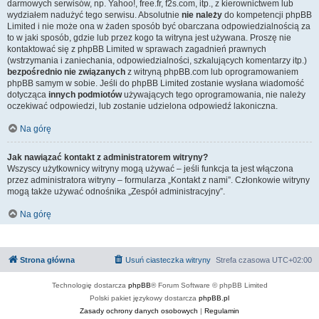
darmowych serwisów, np. Yahoo!, free.fr, f2s.com, itp., z kierownictwem lub
wydziałem nadużyć tego serwisu. Absolutnie
nie należy
do kompetencji phpBB
Limited i nie może ona w żaden sposób być obarczana odpowiedzialnością za
to w jaki sposób, gdzie lub przez kogo ta witryna jest używana. Proszę nie
kontaktować się z phpBB Limited w sprawach zagadnień prawnych
(wstrzymania i zaniechania, odpowiedzialności, szkalujących komentarzy itp.)
bezpośrednio nie związanych
z witryną phpBB.com lub oprogramowaniem
phpBB samym w sobie. Jeśli do phpBB Limited zostanie wysłana wiadomość
dotycząca
innych podmiotów
używających tego oprogramowania, nie należy
oczekiwać odpowiedzi, lub zostanie udzielona odpowiedź lakoniczna.
Na górę
Jak nawiązać kontakt z administratorem witryny?
Wszyscy użytkownicy witryny mogą używać – jeśli funkcja ta jest włączona
przez administratora witryny – formularza „Kontakt z nami”. Członkowie witryny
mogą także używać odnośnika „Zespół administracyjny”.
Na górę
Strona główna
Usuń ciasteczka witryny
Strefa czasowa
UTC+02:00
Technologię dostarcza
phpBB
® Forum Software © phpBB Limited
Polski pakiet językowy dostarcza
phpBB.pl
Zasady ochrony danych osobowych
|
Regulamin