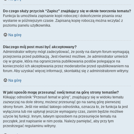
Do czego służy przycisk “Zapisz” znajdujący się w oknie tworzenia tematu?
Funkcja ta umożliwia zapisanie kopii roboczej i dokończenie pisania oraz
wysłanie w późniejszym czasie. Zapisaną kopię roboczą można wczytać z
poziomu panelu użytkownika.
Na górę
Dlaczego mój post musi być akceptowany?
Administrator witryny mógł zadecydować, że posty na danym forum wymagają
przejrzenia przed publikacją. Jest również możliwe, że administrator umieścił
cię w grupie, która ma ograniczenia publikowania postów polegające na
konieczności ich akceptowania przez moderatorów przed opublikowaniem na
forum. Aby uzyskać więcej informacji, skontaktuj się z administratorem witryny.
Na górę
W jaki sposób mogę przesunąć swój temat na górę strony tematów?
Klikając odnośnik “Przesuń temat w górę”, znajdujący się w widoku tematu
zazwyczaj na dole strony, możesz przesunąć go na samą górę pierwszej
strony forum. Jeśli nie widać takiego odnośnika, oznacza to, że funkcja ta jest
wyłączona lub nie upłynął jeszcze wymagany czas, zanim będzie możliwe
użycie tej funkcji. Innym, łatwym sposobem na przesunięcie tematu na
początek, jest napisanie w nim posta. Należy pamiętać, aby przy tym
przestrzegać regulaminu witryny.