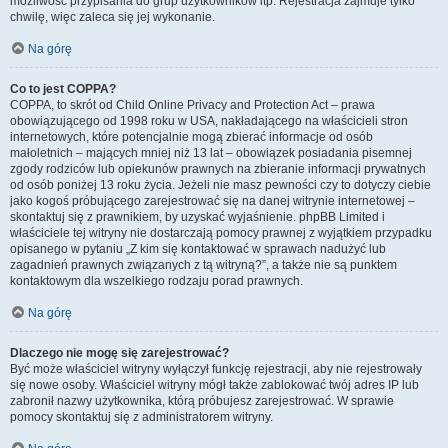
możliwość przypisania do grup użytkowników itp. Rejestracja zajmuje tylko
chwilę, więc zaleca się jej wykonanie.
Na górę
Co to jest COPPA?
COPPA, to skrót od Child Online Privacy and Protection Act – prawa
obowiązującego od 1998 roku w USA, nakładającego na właścicieli stron
internetowych, które potencjalnie mogą zbierać informacje od osób
małoletnich – mających mniej niż 13 lat – obowiązek posiadania pisemnej
zgody rodziców lub opiekunów prawnych na zbieranie informacji prywatnych
od osób poniżej 13 roku życia. Jeżeli nie masz pewności czy to dotyczy ciebie
jako kogoś próbującego zarejestrować się na danej witrynie internetowej –
skontaktuj się z prawnikiem, by uzyskać wyjaśnienie. phpBB Limited i
właściciele tej witryny nie dostarczają pomocy prawnej z wyjątkiem przypadku
opisanego w pytaniu „Z kim się kontaktować w sprawach nadużyć lub
zagadnień prawnych związanych z tą witryną?”, a także nie są punktem
kontaktowym dla wszelkiego rodzaju porad prawnych.
Na górę
Dlaczego nie mogę się zarejestrować?
Być może właściciel witryny wyłączył funkcję rejestracji, aby nie rejestrowały
się nowe osoby. Właściciel witryny mógł także zablokować twój adres IP lub
zabronił nazwy użytkownika, którą próbujesz zarejestrować. W sprawie
pomocy skontaktuj się z administratorem witryny.