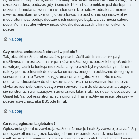
oznacza radość, podczas gdy :( smutek. Pełna lista emotikon jest dostępna z
poziomu formularza tworzenia wiadomości. Nie należy jednak nadmiernie
używać emotikon, gdyż mogą spowodować, że post stanie się nieczytelny i
moderator może podjąć decyzję o ich usunięciu bądź też usunięciu całego
posta. Administrator witryny może określić dopuszczalny limit emotikon w
poście.
Na górę
Czy można umieszczać obrazki w poście?
Tak, obrazki można umieszczać w postach. Jeśli administrator włączył
możliwość zamieszczania załączników, można wgrać obrazek bezpośrednio
na witrynę. Jeśli ta funkcja nie działa, aby obrazek był wyświetlany na forum,
należy podać odnośnik do obrazka umieszczonego na publicznie dostępnym
serwerze, np. http://www.jakas_strona.com/moj_obrazek.gif. Nie można
podawać odnośników do obrazków zapisanych na prywatnym komputerze,
chyba że jest publicznie dostępnym serwerem ani do obrazków znajdujących
się na stronach wymagających autoryzacji, takich jak, np. skrzynki pocztowe na
Gmail lub Yahoo! oraz stronach chronionych hasłem. Aby umieścić obrazek w
poście, użyj znacznika BBCode
[img]
.
Na górę
Co to są ogłoszenia globalne?
Ogłoszenia globalne zawierają ważne informacje i należy zawsze je czytać. Są
one wyświetlane na górze każdego forum i w panelu zarządzania kontem
użytkownika. Uprawnienia zamieszczania ogłoszeń globalnych są nadawane