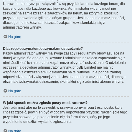
Uprawnienia dotyczące załączników są przydzielane dla każdego forum, dla
każdej grupy i dla każdego użytkownika. Administrator witryny mógł nie
zezwolić na zamieszczanie załączników na forum, na którym piszesz lub
przyznał uprawnienia tylko niektórym grupom. Jeśli nadal nie masz jasności,
dlaczego nie możesz zamieszczać załączników, skontaktuj się z
administratorem witryny.
Na górę
Dlaczego otrzymałem/otrzymałam ostrzeżenie?
Każdy administrator witryny ma swoje zasady i regulaminy obowiązujące na
danej witrynie. Są one opublikowane i administrator zaleca zapoznanie się z
nimi. Jeśli ktoś ich nie przestrzegał, może otrzymać ostrzeżenie. O udzieleniu
ostrzeżenia decyduje administrator witryny. phpBB Limited nie ma nic
wspólnego z ostrzeżeniami udzielanymi na tej witrynie i nie ponosi żadnej
odpowiedzialności związanej z nimi. Jeśli nadal nie masz jasności, dlaczego
otrzymałeś/otrzymałaś ostrzeżenie, skontaktuj się z administratorem witryny.
Na górę
W jaki sposób można zgłosić posty moderatorowi?
Jeśli administrator na to zezwolił, w prawym górnym rogu treści posta, który
chcesz zgłosić, powinien być widoczny odpowiedni przycisk. Naciśnięcie tego
przycisku spowoduje przeniesienie cię do formularza, który po jego
wypełnieniu umożliwi wysłanie zgłoszenia.
Na górę