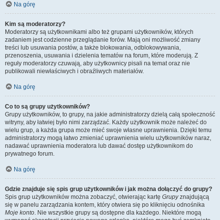
Na górę
Kim są moderatorzy?
Moderatorzy są użytkownikami albo też grupami użytkowników, których
zadaniem jest codzienne przeglądanie forów. Mają oni możliwość zmiany
treści lub usuwania postów, a także blokowania, odblokowywania,
przenoszenia, usuwania i dzielenia tematów na forum, które moderują. Z
reguły moderatorzy czuwają, aby użytkownicy pisali na temat oraz nie
publikowali niewłaściwych i obraźliwych materiałów.
Na górę
Co to są grupy użytkowników?
Grupy użytkowników, to grupy, na jakie administratorzy dzielą całą społeczność
witryny, aby łatwiej było nimi zarządzać. Każdy użytkownik może należeć do
wielu grup, a każda grupa może mieć swoje własne uprawnienia. Dzięki temu
administratorzy mogą łatwo zmieniać uprawnienia wielu użytkowników naraz,
nadawać uprawnienia moderatora lub dawać dostęp użytkownikom do
prywatnego forum.
Na górę
Gdzie znajduje się spis grup użytkowników i jak można dołączyć do grupy?
Spis grup użytkowników można zobaczyć, otwierając kartę
Grupy
znajdującą
się w panelu zarządzania kontem, który otwiera się po kliknięciu odnośnika
Moje konto
. Nie wszystkie grupy są dostępne dla każdego. Niektóre mogą