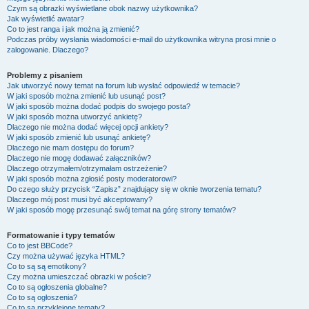
Czym są obrazki wyświetlane obok nazwy użytkownika?
Jak wyświetlić awatar?
Co to jest ranga i jak można ją zmienić?
Podczas próby wysłania wiadomości e-mail do użytkownika witryna prosi mnie o
zalogowanie. Dlaczego?
Problemy z pisaniem
Jak utworzyć nowy temat na forum lub wysłać odpowiedź w temacie?
W jaki sposób można zmienić lub usunąć post?
W jaki sposób można dodać podpis do swojego posta?
W jaki sposób można utworzyć ankietę?
Dlaczego nie można dodać więcej opcji ankiety?
W jaki sposób zmienić lub usunąć ankietę?
Dlaczego nie mam dostępu do forum?
Dlaczego nie mogę dodawać załączników?
Dlaczego otrzymałem/otrzymałam ostrzeżenie?
W jaki sposób można zgłosić posty moderatorowi?
Do czego służy przycisk “Zapisz” znajdujący się w oknie tworzenia tematu?
Dlaczego mój post musi być akceptowany?
W jaki sposób mogę przesunąć swój temat na górę strony tematów?
Formatowanie i typy tematów
Co to jest BBCode?
Czy można używać języka HTML?
Co to są są emotikony?
Czy można umieszczać obrazki w poście?
Co to są ogłoszenia globalne?
Co to są ogłoszenia?
Co to są przyklejone tematy?