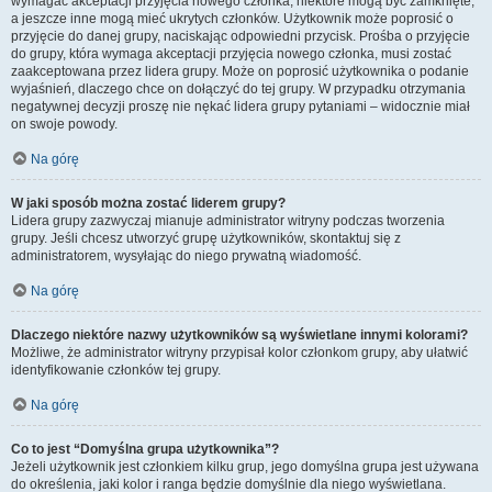
wymagać akceptacji przyjęcia nowego członka, niektóre mogą być zamknięte,
a jeszcze inne mogą mieć ukrytych członków. Użytkownik może poprosić o
przyjęcie do danej grupy, naciskając odpowiedni przycisk. Prośba o przyjęcie
do grupy, która wymaga akceptacji przyjęcia nowego członka, musi zostać
zaakceptowana przez lidera grupy. Może on poprosić użytkownika o podanie
wyjaśnień, dlaczego chce on dołączyć do tej grupy. W przypadku otrzymania
negatywnej decyzji proszę nie nękać lidera grupy pytaniami – widocznie miał
on swoje powody.
Na górę
W jaki sposób można zostać liderem grupy?
Lidera grupy zazwyczaj mianuje administrator witryny podczas tworzenia
grupy. Jeśli chcesz utworzyć grupę użytkowników, skontaktuj się z
administratorem, wysyłając do niego prywatną wiadomość.
Na górę
Dlaczego niektóre nazwy użytkowników są wyświetlane innymi kolorami?
Możliwe, że administrator witryny przypisał kolor członkom grupy, aby ułatwić
identyfikowanie członków tej grupy.
Na górę
Co to jest “Domyślna grupa użytkownika”?
Jeżeli użytkownik jest członkiem kilku grup, jego domyślna grupa jest używana
do określenia, jaki kolor i ranga będzie domyślnie dla niego wyświetlana.