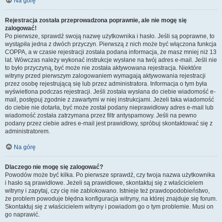
Na górę
Rejestracja została przeprowadzona poprawnie, ale nie mogę się
zalogować!
Po pierwsze, sprawdź swoją nazwę użytkownika i hasło. Jeśli są poprawne, to
wystąpiła jedna z dwóch przyczyn. Pierwszą z nich może być włączona funkcja
COPPA, a w czasie rejestracji została podana informacja, że masz mniej niż 13
lat. Wówczas należy wykonać instrukcje wysłane na twój adres e-mail. Jeśli nie
to było przyczyną, być może nie została aktywowana rejestracja. Niektóre
witryny przed pierwszym zalogowaniem wymagają aktywowania rejestracji
przez osobę rejestrującą się lub przez administratora. Informacja o tym była
wyświetlona podczas rejestracji. Jeśli została wysłana do ciebie wiadomość e-
mail, postępuj zgodnie z zawartymi w niej instrukcjami. Jeżeli taka wiadomość
do ciebie nie dotarła, być może został podany nieprawidłowy adres e-mail lub
wiadomość została zatrzymana przez filtr antyspamowy. Jeśli na pewno
podany przez ciebie adres e-mail jest prawidłowy, spróbuj skontaktować się z
administratorem.
Na górę
Dlaczego nie mogę się zalogować?
Powodów może być kilka. Po pierwsze sprawdź, czy twoja nazwa użytkownika
i hasło są prawidłowe. Jeżeli są prawidłowe, skontaktuj się z właścicielem
witryny i zapytaj, czy cię nie zablokowano. Istnieje też prawdopodobieństwo,
że problem powoduje błędna konfiguracja witryny, na której znajduje się forum.
Skontaktuj się z właścicielem witryny i powiadom go o tym problemie. Musi on
go naprawić.