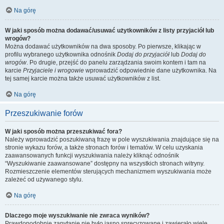
Na górę
W jaki sposób można dodawać/usuwać użytkowników z listy przyjaciół lub
wrogów?
Można dodawać użytkowników na dwa sposoby. Po pierwsze, klikając w
profilu wybranego użytkownika odnośnik
Dodaj do przyjaciół
lub
Dodaj do
wrogów
. Po drugie, przejść do panelu zarządzania swoim kontem i tam na
karcie
Przyjaciele i wrogowie
wprowadzić odpowiednie dane użytkownika. Na
tej samej karcie można także usuwać użytkowników z list.
Na górę
Przeszukiwanie forów
W jaki sposób można przeszukiwać fora?
Należy wprowadzić poszukiwaną frazę w pole wyszukiwania znajdujące się na
stronie wykazu forów, a także stronach forów i tematów. W celu uzyskania
zaawansowanych funkcji wyszukiwania należy kliknąć odnośnik
“Wyszukiwanie zaawansowane” dostępny na wszystkich stronach witryny.
Rozmieszczenie elementów sterujących mechanizmem wyszukiwania może
zależeć od używanego stylu.
Na górę
Dlaczego moje wyszukiwanie nie zwraca wyników?
Prawdopodobnie zapytanie nie było jasno sprecyzowane i zawierało wiele