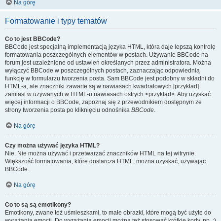
Na górę
Formatowanie i typy tematów
Co to jest BBCode?
BBCode jest specjalną implementacją języka HTML, która daje lepszą kontrolę
formatowania poszczególnych elementów w postach. Używanie BBCode na
forum jest uzależnione od ustawień określanych przez administratora. Można
wyłączyć BBCode w poszczególnych postach, zaznaczając odpowiednią
funkcję w formularzu tworzenia posta. Sam BBCode jest podobny w składni do
HTML-a, ale znaczniki zawarte są w nawiasach kwadratowych [przykład]
zamiast w używanych w HTML-u nawiasach ostrych <przykład>. Aby uzyskać
więcej informacji o BBCode, zapoznaj się z przewodnikiem dostępnym ze
strony tworzenia posta po kliknięciu odnośnika
BBCode
.
Na górę
Czy można używać języka HTML?
Nie. Nie można używać i przetwarzać znaczników HTML na tej witrynie.
Większość formatowania, które dostarcza HTML, można uzyskać, używając
BBCode.
Na górę
Co to są są emotikony?
Emotikony, zwane też uśmieszkami, to małe obrazki, które mogą być użyte do
wyrażania emocji. Do wyrażania emocji można też stosować krótkie kody, np. :)