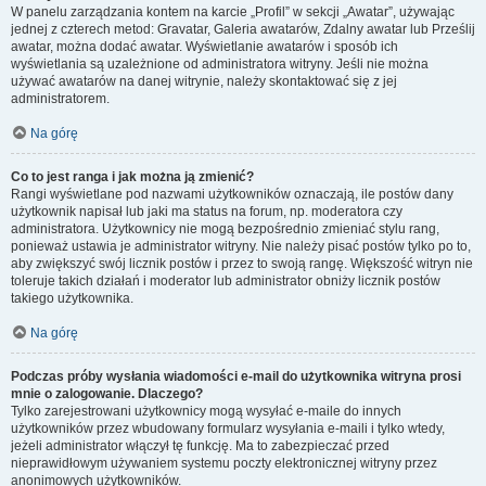
W panelu zarządzania kontem na karcie „Profil” w sekcji „Awatar”, używając
jednej z czterech metod: Gravatar, Galeria awatarów, Zdalny awatar lub Prześlij
awatar, można dodać awatar. Wyświetlanie awatarów i sposób ich
wyświetlania są uzależnione od administratora witryny. Jeśli nie można
używać awatarów na danej witrynie, należy skontaktować się z jej
administratorem.
Na górę
Co to jest ranga i jak można ją zmienić?
Rangi wyświetlane pod nazwami użytkowników oznaczają, ile postów dany
użytkownik napisał lub jaki ma status na forum, np. moderatora czy
administratora. Użytkownicy nie mogą bezpośrednio zmieniać stylu rang,
ponieważ ustawia je administrator witryny. Nie należy pisać postów tylko po to,
aby zwiększyć swój licznik postów i przez to swoją rangę. Większość witryn nie
toleruje takich działań i moderator lub administrator obniży licznik postów
takiego użytkownika.
Na górę
Podczas próby wysłania wiadomości e-mail do użytkownika witryna prosi
mnie o zalogowanie. Dlaczego?
Tylko zarejestrowani użytkownicy mogą wysyłać e-maile do innych
użytkowników przez wbudowany formularz wysyłania e-maili i tylko wtedy,
jeżeli administrator włączył tę funkcję. Ma to zabezpieczać przed
nieprawidłowym używaniem systemu poczty elektronicznej witryny przez
anonimowych użytkowników.