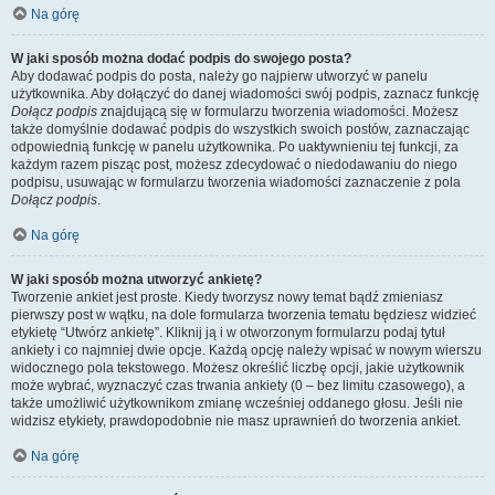
Na górę
W jaki sposób można dodać podpis do swojego posta?
Aby dodawać podpis do posta, należy go najpierw utworzyć w panelu
użytkownika. Aby dołączyć do danej wiadomości swój podpis, zaznacz funkcję
Dołącz podpis
znajdującą się w formularzu tworzenia wiadomości. Możesz
także domyślnie dodawać podpis do wszystkich swoich postów, zaznaczając
odpowiednią funkcję w panelu użytkownika. Po uaktywnieniu tej funkcji, za
każdym razem pisząc post, możesz zdecydować o niedodawaniu do niego
podpisu, usuwając w formularzu tworzenia wiadomości zaznaczenie z pola
Dołącz podpis
.
Na górę
W jaki sposób można utworzyć ankietę?
Tworzenie ankiet jest proste. Kiedy tworzysz nowy temat bądź zmieniasz
pierwszy post w wątku, na dole formularza tworzenia tematu będziesz widzieć
etykietę “Utwórz ankietę”. Kliknij ją i w otworzonym formularzu podaj tytuł
ankiety i co najmniej dwie opcje. Każdą opcję należy wpisać w nowym wierszu
widocznego pola tekstowego. Możesz określić liczbę opcji, jakie użytkownik
może wybrać, wyznaczyć czas trwania ankiety (0 – bez limitu czasowego), a
także umożliwić użytkownikom zmianę wcześniej oddanego głosu. Jeśli nie
widzisz etykiety, prawdopodobnie nie masz uprawnień do tworzenia ankiet.
Na górę