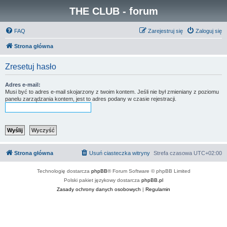
THE CLUB - forum
FAQ
Zarejestruj się
Zaloguj się
Strona główna
Zresetuj hasło
Adres e-mail:
Musi być to adres e-mail skojarzony z twoim kontem. Jeśli nie był zmieniany z poziomu
panelu zarządzania kontem, jest to adres podany w czasie rejestracji.
Strona główna
Usuń ciasteczka witryny
Strefa czasowa
UTC+02:00
Technologię dostarcza
phpBB
® Forum Software © phpBB Limited
Polski pakiet językowy dostarcza
phpBB.pl
Zasady ochrony danych osobowych
|
Regulamin