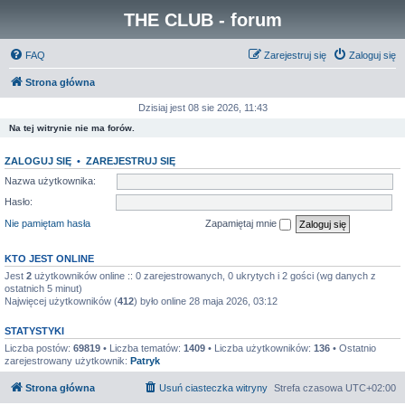
THE CLUB - forum
FAQ
Zarejestruj się
Zaloguj się
Strona główna
Dzisiaj jest 08 sie 2026, 11:43
Na tej witrynie nie ma forów.
ZALOGUJ SIĘ
•
ZAREJESTRUJ SIĘ
Nazwa użytkownika:
Hasło:
Nie pamiętam hasła
Zapamiętaj mnie
KTO JEST ONLINE
Jest
2
użytkowników online :: 0 zarejestrowanych, 0 ukrytych i 2 gości (wg danych z
ostatnich 5 minut)
Najwięcej użytkowników (
412
) było online 28 maja 2026, 03:12
STATYSTYKI
Liczba postów:
69819
• Liczba tematów:
1409
• Liczba użytkowników:
136
• Ostatnio
zarejestrowany użytkownik:
Patryk
Strona główna
Usuń ciasteczka witryny
Strefa czasowa
UTC+02:00