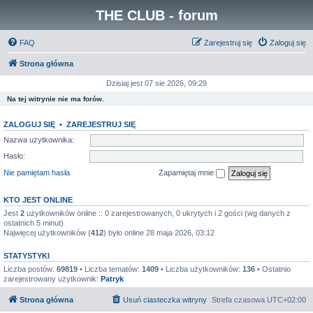
THE CLUB - forum
FAQ
Zarejestruj się
Zaloguj się
Strona główna
Dzisiaj jest 07 sie 2026, 09:29
Na tej witrynie nie ma forów.
ZALOGUJ SIĘ
•
ZAREJESTRUJ SIĘ
Nazwa użytkownika:
Hasło:
Nie pamiętam hasła
Zapamiętaj mnie
KTO JEST ONLINE
Jest
2
użytkowników online :: 0 zarejestrowanych, 0 ukrytych i 2 gości (wg danych z
ostatnich 5 minut)
Najwięcej użytkowników (
412
) było online 28 maja 2026, 03:12
STATYSTYKI
Liczba postów:
69819
• Liczba tematów:
1409
• Liczba użytkowników:
136
• Ostatnio
zarejestrowany użytkownik:
Patryk
Strona główna
Usuń ciasteczka witryny
Strefa czasowa
UTC+02:00