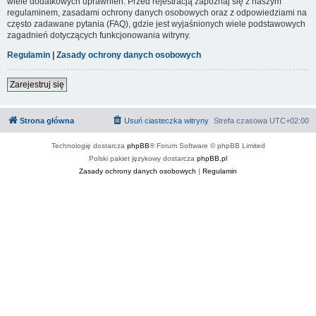
wiele dodatkowych uprawnień. Przed rejestracją zapoznaj się z naszym
regulaminem, zasadami ochrony danych osobowych oraz z odpowiedziami na
często zadawane pytania (FAQ), gdzie jest wyjaśnionych wiele podstawowych
zagadnień dotyczących funkcjonowania witryny.
Regulamin
|
Zasady ochrony danych osobowych
Zarejestruj się
Strona główna
Usuń ciasteczka witryny
Strefa czasowa
UTC+02:00
Technologię dostarcza
phpBB
® Forum Software © phpBB Limited
Polski pakiet językowy dostarcza
phpBB.pl
Zasady ochrony danych osobowych
|
Regulamin