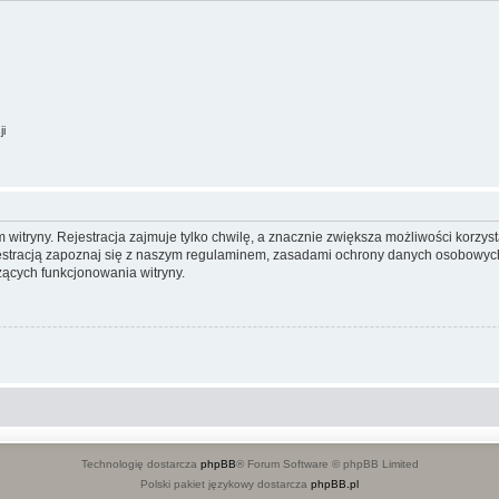
ji
itryny. Rejestracja zajmuje tylko chwilę, a znacznie zwiększa możliwości korzyst
stracją zapoznaj się z naszym regulaminem, zasadami ochrony danych osobowych
ących funkcjonowania witryny.
Technologię dostarcza
phpBB
® Forum Software © phpBB Limited
Polski pakiet językowy dostarcza
phpBB.pl