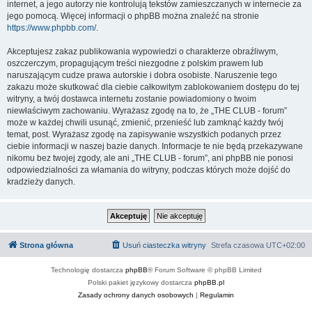
internet, a jego autorzy nie kontrolują tekstów zamieszczanych w internecie za
jego pomocą. Więcej informacji o phpBB można znaleźć na stronie
https://www.phpbb.com/
.
Akceptujesz zakaz publikowania wypowiedzi o charakterze obraźliwym,
oszczerczym, propagującym treści niezgodne z polskim prawem lub
naruszającym cudze prawa autorskie i dobra osobiste. Naruszenie tego
zakazu może skutkować dla ciebie całkowitym zablokowaniem dostępu do tej
witryny, a twój dostawca internetu zostanie powiadomiony o twoim
niewłaściwym zachowaniu. Wyrażasz zgodę na to, że „THE CLUB - forum”
może w każdej chwili usunąć, zmienić, przenieść lub zamknąć każdy twój
temat, post. Wyrażasz zgodę na zapisywanie wszystkich podanych przez
ciebie informacji w naszej bazie danych. Informacje te nie będą przekazywane
nikomu bez twojej zgody, ale ani „THE CLUB - forum”, ani phpBB nie ponosi
odpowiedzialności za włamania do witryny, podczas których może dojść do
kradzieży danych.
Strona główna
Usuń ciasteczka witryny
Strefa czasowa
UTC+02:00
Technologię dostarcza
phpBB
® Forum Software © phpBB Limited
Polski pakiet językowy dostarcza
phpBB.pl
Zasady ochrony danych osobowych
|
Regulamin