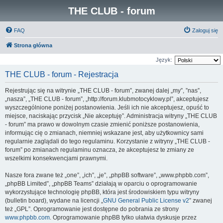
THE CLUB - forum
FAQ
Zaloguj się
Strona główna
Język:
THE CLUB - forum - Rejestracja
Rejestrując się na witrynie „THE CLUB - forum”, zwanej dalej „my”, ”nas”,
„nasza”, „THE CLUB - forum”, „http://forum.klubmotocyklowy.pl”, akceptujesz
wyszczególnione poniżej postanowienia. Jeśli ich nie akceptujesz, opuść to
miejsce, naciskając przycisk „Nie akceptuję”. Administracja witryny „THE CLUB
- forum” ma prawo w dowolnym czasie zmienić poniższe postanowienia,
informując cię o zmianach, niemniej wskazane jest, aby użytkownicy sami
regularnie zaglądali do tego regulaminu. Korzystanie z witryny „THE CLUB -
forum” po zmianach regulaminu oznacza, że akceptujesz te zmiany ze
wszelkimi konsekwencjami prawnymi.
Nasze fora zwane też „one”, „ich”, „je”, „phpBB software”, „www.phpbb.com”,
„phpBB Limited”, „phpBB Teams” działają w oparciu o oprogramowanie
wykorzystujące technologię phpBB, która jest środowiskiem typu witryny
(bulletin board), wydane na licencji „
GNU General Public License v2
” zwanej
też „GPL”. Oprogramowanie jest dostępne do pobrania ze strony
www.phpbb.com
. Oprogramowanie phpBB tylko ułatwia dyskusje przez