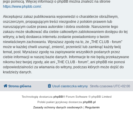
jego pomocą. Więcej informacji o phpBB można znaleźć na stronie
https://www.phpbb.com/
.
Akceptujesz zakaz publikowania wypowiedzi o charakterze obraźliwym,
oszczerczym, propagującym treści niezgodne z polskim prawem lub
naruszającym cudze prawa autorskie i dobra osobiste. Naruszenie tego
zakazu może skutkować dla ciebie całkowitym zablokowaniem dostępu do tej
witryny, a twój dostawca internetu zostanie powiadomiony o twoim
niewłaściwym zachowaniu. Wyrażasz zgodę na to, że „THE CLUB - forum”
może w każdej chwili usunąć, zmienić, przenieść lub zamknąć każdy twój
temat, post. Wyrażasz zgodę na zapisywanie wszystkich podanych przez
ciebie informacji w naszej bazie danych. Informacje te nie będą przekazywane
nikomu bez twojej zgody, ale ani „THE CLUB - forum”, ani phpBB nie ponosi
odpowiedzialności za włamania do witryny, podczas których może dojść do
kradzieży danych.
Strona główna
Usuń ciasteczka witryny
Strefa czasowa
UTC+02:00
Technologię dostarcza
phpBB
® Forum Software © phpBB Limited
Polski pakiet językowy dostarcza
phpBB.pl
Zasady ochrony danych osobowych
|
Regulamin