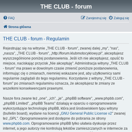
THE CLUB - forum
FAQ
Zarejestruj się
Zaloguj się
Strona główna
THE CLUB - forum - Regulamin
Rejestrując się na witrynie „THE CLUB - forum”, zwanej dalej „my”, ”nas”,
„nasza”, „THE CLUB - forum”, „http://forum.klubmotocyklowy.pl”, akceptujesz
wyszczególnione poniżej postanowienia. Jeśli ich nie akceptujesz, opuść to
miejsce, naciskając przycisk „Nie akceptuję”. Administracja witryny „THE CLUB
- forum” ma prawo w dowolnym czasie zmienić poniższe postanowienia,
informując cię o zmianach, niemniej wskazane jest, aby użytkownicy sami
regularnie zaglądali do tego regulaminu. Korzystanie z witryny „THE CLUB -
forum” po zmianach regulaminu oznacza, że akceptujesz te zmiany ze
wszelkimi konsekwencjami prawnymi.
Nasze fora zwane też „one”, „ich”, „je”, „phpBB software”, „www.phpbb.com”,
„phpBB Limited”, „phpBB Teams” działają w oparciu o oprogramowanie
wykorzystujące technologię phpBB, która jest środowiskiem typu witryny
(bulletin board), wydane na licencji „
GNU General Public License v2
” zwanej
też „GPL”. Oprogramowanie jest dostępne do pobrania ze strony
www.phpbb.com
. Oprogramowanie phpBB tylko ułatwia dyskusje przez
internet, a jego autorzy nie kontrolują tekstów zamieszczanych w internecie za